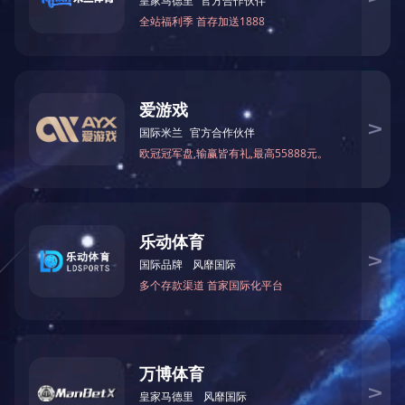
氟塑料行业兴氟沙龙...
桥梁支座纯聚四氟乙烯滑板
桥梁支座改性聚四氟乙烯滑板
汽车高压共轨密封圈
组织客户体验深州蜜桃采摘...
超高性能聚四氟乙烯滑板
桥梁支座改性超高分子量聚乙烯滑板
新闻中心
查看更多
核酸检测演练...
衡水市委书记新项目开发参观...
国庆升旗仪式...