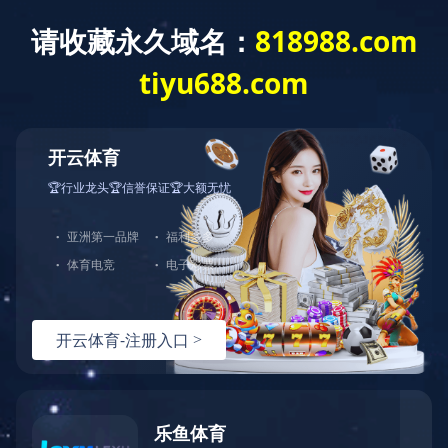
乐竞
核酸检测演练...
首页
关于我们
产品中心
远征研发中心
关于我们
产品中心
公司新闻
集团文化
国庆升旗仪式...
创新能力
集团文化
荣誉资质
研发中心
行业资讯
乐竞(中国)一
站式服务官网
荣誉资质
新闻动态
最 新
省发改委领导来我公司调研走访...
动 态